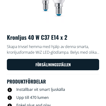
Kronljus 40 W C37 E14 x 2
Skapa trivsel hemma med hjälp av denna smarta,
kronljusformade WiZ LED-glödlampa. Belys med olika
varma och kalla vita nyanser beroende på om du vill
fokusera eller koppla av. Du kan ställa in scheman för
FÖRSÄLJNINGSSTÄLLEN
att slå på och stänga av lampor enligt dina dagliga eller
veckovisa rutiner. Du kan också styra lamporna med
PRODUKTFÖRDELAR
hjälp av din smartphone eller din röst, alternativt via
fjärråtkomst om du inte är hemma. WiZ-lampor
Inställbar vit smart ljuskälla
ansluter till din befintliga Wi-Fi-router, ingen ytterligare
Upp till 470 lumen
enhet behövs.
Enkel plug and play