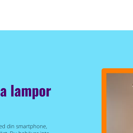
a lampor
 med din smartphone,