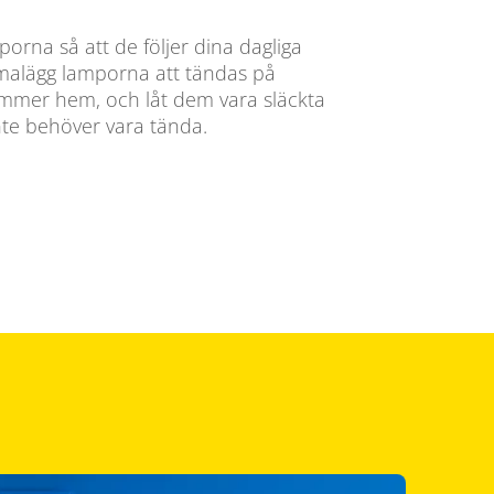
rna så att de följer dina dagliga
emalägg lamporna att tändas på
mmer hem, och låt dem vara släckta
inte behöver vara tända.