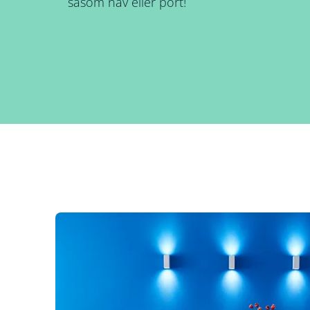
såsom nav eller port!