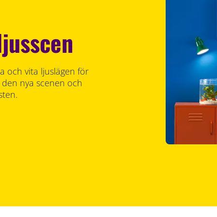
ljusscen
 och vita ljuslägen för
ara den nya scenen och
sten.