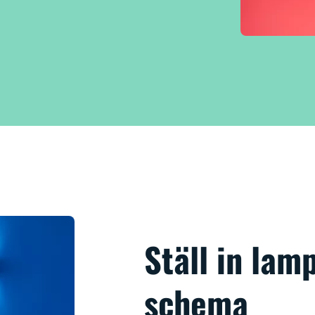
Ställ in lam
schema