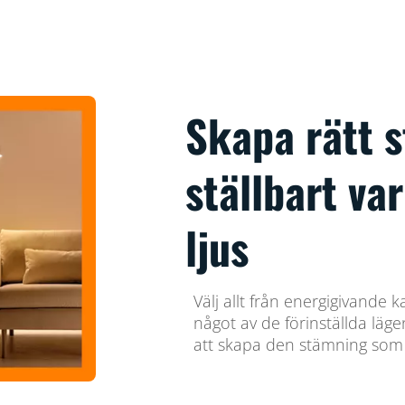
Skapa rätt 
ställbart var
ljus
Välj allt från energigivande kall
något av de förinställda lä
att skapa den stämning som 