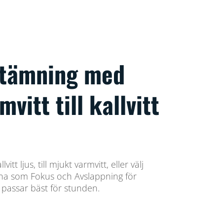
stämning med
mvitt till kallvitt
vitt ljus, till mjukt varmvitt, eller välj
gena som Fokus och Avslappning för
passar bäst för stunden.