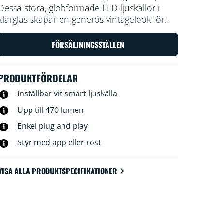
Dessa stora, globformade LED-ljuskällor i
klarglas skapar en generös vintagelook för
dina dekorativa armaturer och överallt där
du vill ha en elegant touch. Välj bland
FÖRSÄLJNINGSSTÄLLEN
hundratals nyanser av vitt ljus från mysigt till
kallt eller schemalägg för att automatiskt
PRODUKTFÖRDELAR
anpassa efter dina föränderliga behov och
sinnesstämningar. Allt kan styras via Wi-Fi
Inställbar vit smart ljuskälla
med WiZ-appen, WiZ-fjärrkontrollen eller
Upp till 470 lumen
rösten.
Enkel plug and play
Styr med app eller röst
VISA ALLA PRODUKTSPECIFIKATIONER