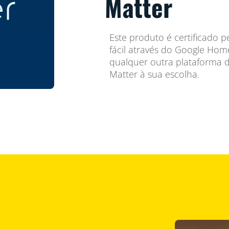
Matter
Este produto é certificado 
fácil através do Google Ho
qualquer outra plataforma d
Matter à sua escolha.