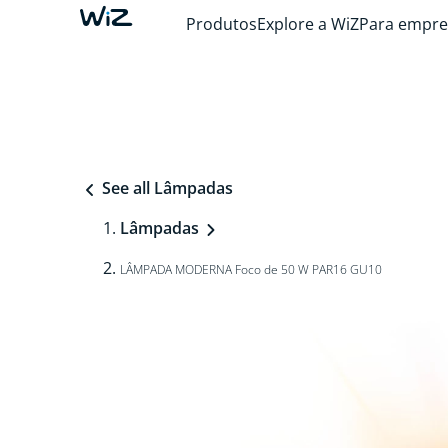
Produtos
Explore a WiZ
Para empre
See all Lâmpadas
Lâmpadas
LÂMPADA MODERNA Foco de 50 W PAR16 GU10