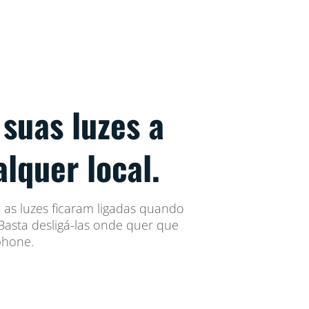
 suas luzes a
alquer local.
as luzes ficaram ligadas quando
asta desligá-las onde quer que
phone.