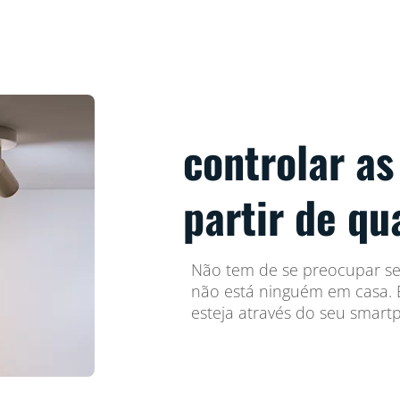
controlar as
partir de qu
Não tem de se preocupar se 
não está ninguém em casa. B
esteja através do seu smart