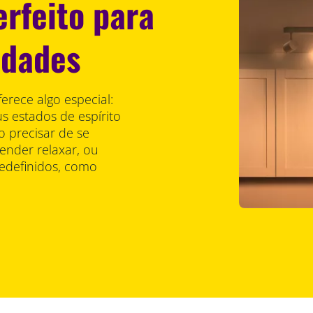
erfeito para
idades
erece algo especial:
s estados de espírito
o precisar de se
nder relaxar, ou
edefinidos, como