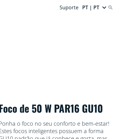
Suporte
PT | PT
Foco de 50 W PAR16 GU10
Ponha o foco no seu conforto e bem-estar!
Estes focos inteligentes possuem a forma
GU10 padrão que já conhece e gosta, mas