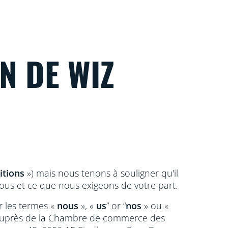
N DE WIZ
itions
») mais nous tenons à souligner qu'il
ous et ce que nous exigeons de votre part.
r les termes «
nous
», «
us
” or “
nos
» ou «
ée auprès de la Chambre de commerce des