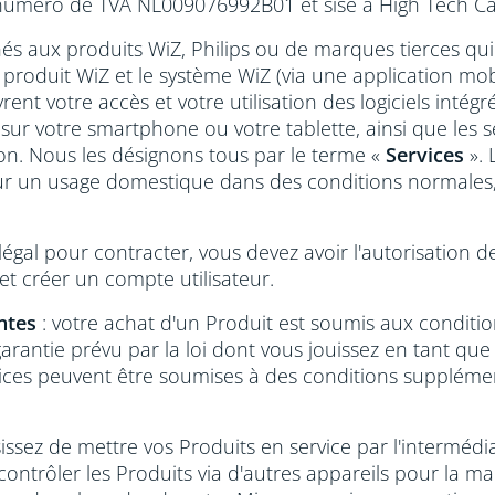
 numéro de TVA NL009076992B01 et sise à High Tech C
inés aux produits WiZ, Philips ou de marques tierces qu
produit WiZ et le système WiZ (via une application mob
vrent votre accès et votre utilisation des logiciels intég
 sur votre smartphone ou votre tablette, ainsi que les s
ion. Nous les désignons tous par le terme «
Services
». 
ur un usage domestique dans des conditions normales
e légal pour contracter, vous devez avoir l'autorisation 
 et créer un compte utilisateur.
ntes
: votre achat d'un Produit est soumis aux condit
la garantie prévu par la loi dont vous jouissez en tant
rvices peuvent être soumises à des conditions suppléme
sissez de mettre vos Produits en service par l'intermédi
trôler les Produits via d'autres appareils pour la mais