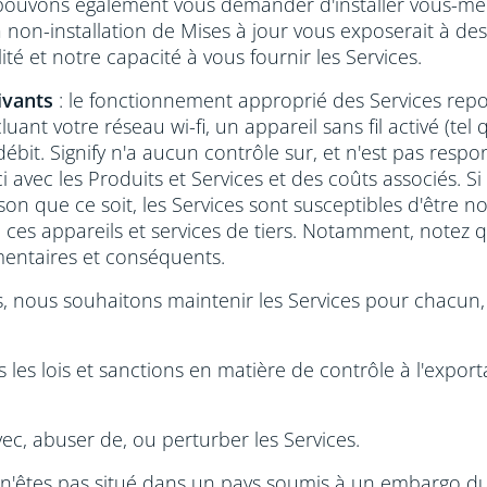
pouvons également vous demander d'installer vous-même 
 non-installation de Mises à jour vous exposerait à des 
lité et notre capacité à vous fournir les Services.
ivants
: le fonctionnement approprié des Services repo
ncluant votre réseau wi-fi, un appareil sans fil activé (t
ébit. Signify n'a aucun contrôle sur, et n'est pas respon
i avec les Produits et Services et des coûts associés. S
son que ce soit, les Services sont susceptibles d'être n
 à ces appareils et services de tiers. Notamment, notez q
mentaires et conséquents.
s, nous souhaitons maintenir les Services pour chacun, 
 les lois et sanctions en matière de contrôle à l'exportat
vec, abuser de, ou perturber les Services.
s n'êtes pas situé dans un pays soumis à un embargo d