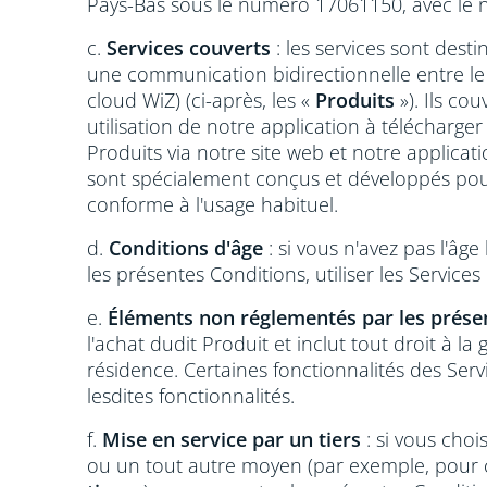
Pays-Bas sous le numéro 17061150, avec le
c.
Services couverts
: les services sont dest
une communication bidirectionnelle entre le 
cloud WiZ) (ci-après, les «
Produits
»). Ils cou
utilisation de notre application à télécharger
Produits via notre site web et notre applicat
sont spécialement conçus et développés po
conforme à l'usage habituel.
d.
Conditions d'âge
: si vous n'avez pas l'âg
les présentes Conditions, utiliser les Services
e.
Éléments non réglementés par les prése
l'achat dudit Produit et inclut tout droit à 
résidence. Certaines fonctionnalités des Se
lesdites fonctionnalités.
f.
Mise en service par un tiers
: si vous choi
ou un tout autre moyen (par exemple, pour con