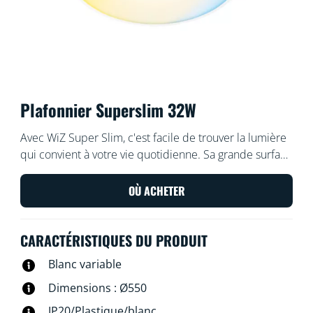
Plafonnier Superslim 32W
Avec WiZ Super Slim, c'est facile de trouver la lumière
qui convient à votre vie quotidienne. Sa grande surface
lumineuse circulaire inonde votre pièce d'une lumière
bleue froide qui favorise la vigilance et la
OÙ ACHETER
concentration, et s'atténue en une couleur douce et
chaude pour vous aider à vous détendre.
CARACTÉRISTIQUES DU PRODUIT
Blanc variable
Dimensions : Ø550
IP20/Plastique/blanc