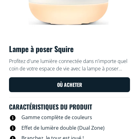
Lampe à poser Squire
Profitez d'une lumière connectée dans n'importe quel
coin de votre espace de vie avec la lampe à poser
WiZ Squire Dual Zone, qui projette une lumière
colorée sur le mur. Utilisez l'application WiZ ou les
OÙ ACHETER
commandes vocales pour varier l'intensité lumineuse
ou appliquer des modes d'éclairage prédéfinis sur les
CARACTÉRISTIQUES DU PRODUIT
configurations Wi-Fi.
Gamme complète de couleurs
Effet de lumière double (Dual Zone)
Branchez, le tour est joué !