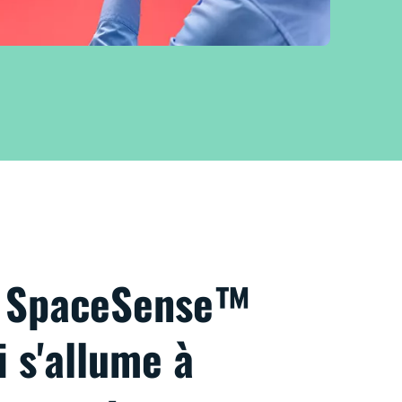
e SpaceSense™
i s'allume à