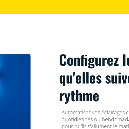
Configurez l
qu'elles sui
rythme
Automatisez vos éclairages 
quotidiennes ou hebdomadai
pour qu'ils s'allument le mat