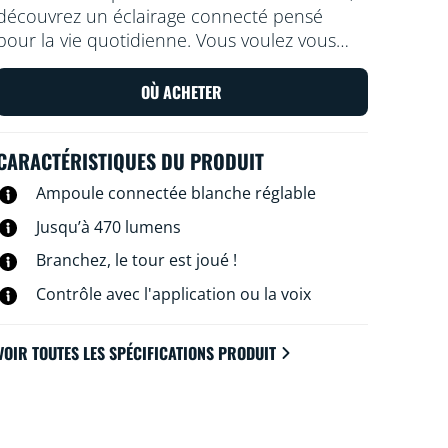
découvrez un éclairage connecté pensé
pour la vie quotidienne. Vous voulez vous
détendre ou au contraire vous concentrer
sur quelque chose ? Choisissez une lumière
OÙ ACHETER
blanche plus ou moins chaude. Vous pouvez
créer des programmes d'allumage et
CARACTÉRISTIQUES DU PRODUIT
d'extinction de vos lampes pour la semaine
ou selon un jour précis, et commander le
Ampoule connectée blanche réglable
système via votre smartphone ou à la voix.
Jusqu’à 470 lumens
Vous pouvez même y accéder à distance.
Pas besoin de matériel spécial : les lampes
Branchez, le tour est joué !
WiZ se connectent directement au Wi-Fi.
Contrôle avec l'application ou la voix
VOIR TOUTES LES SPÉCIFICATIONS PRODUIT