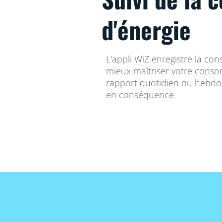
d'énergie
L'appli WiZ enregistre la c
mieux maîtriser votre conso
rapport quotidien ou hebdo
en conséquence.