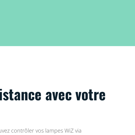
istance avec votre
.
vez contrôler vos lampes WiZ via