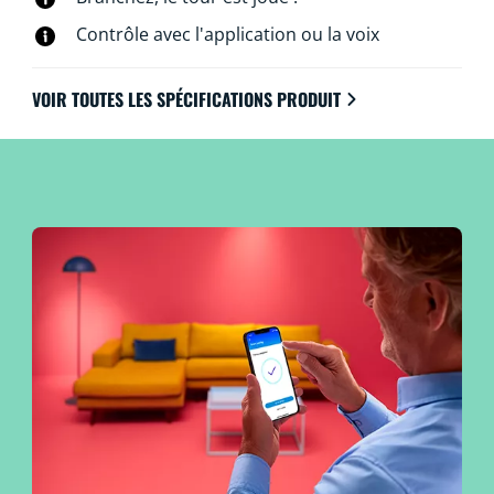
besoin de matériel spécial : les lampes WiZ se
Contrôle avec l'application ou la voix
connectent directement au Wi-Fi.
VOIR TOUTES LES SPÉCIFICATIONS PRODUIT