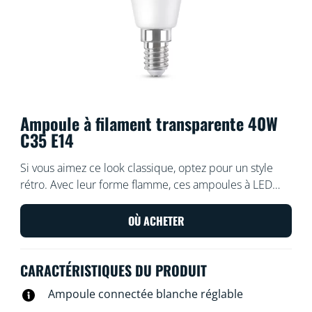
Ampoule à filament transparente 40W
C35 E14
Si vous aimez ce look classique, optez pour un style
rétro. Avec leur forme flamme, ces ampoules à LED
intelligentes en verre transparent complèteront
parfaitement vos équipements décoratifs et tous les
OÙ ACHETER
endroits où vous voulez mettre une touche d’élégance.
Faites votre choix parmi des centaines de nuances de
CARACTÉRISTIQUES DU PRODUIT
lumière blanche froide et chaude. Vous pouvez aussi
les programmer afin qu’elles s’adaptent
Ampoule connectée blanche réglable
automatiquement à vos besoins et à votre humeur. Et