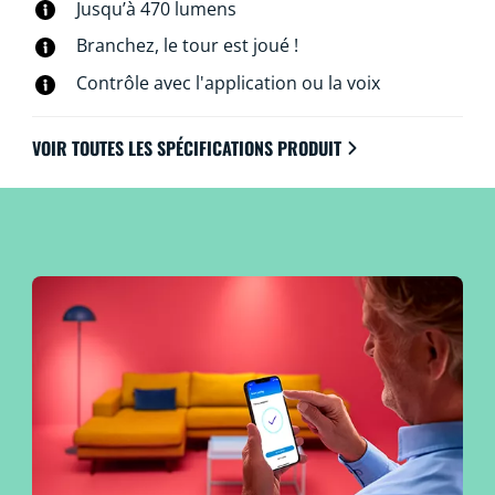
Jusqu’à 470 lumens
bien sûr, vous pouvez les contrôler via votre réseau Wi-
Fi et l’application WiZ, la télécommande WiZ associée
Branchez, le tour est joué !
ou à la voix.
Contrôle avec l'application ou la voix
VOIR TOUTES LES SPÉCIFICATIONS PRODUIT