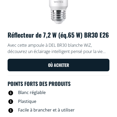
Réflecteur de 7,2 W (éq.65 W) BR30 E26
Avec cette ampoule à DEL BR30 blanche WiZ,
découvrez un éclairage intelligent pensé pour la vie
quotidienne. Choisissez une lumière blanche plus ou
moins chaude pour favoriser votre concentration ou
OÙ ACHETER
pour vous détendre. Vous pouvez créer un programme
d’allumage et d’extinction de vos lampes en fonction
POINTS FORTS DES PRODUITS
de votre routine hebdomadaire ou quotidienne et
contrôler le système en utilisant votre téléphone
Blanc réglable
intelligent ou votre voix. Vous pouvez même y accéder
Plastique
à distance. Les lampes WiZ se connectent directement
à votre réseau Wi-Fi sans nécessiter de matériel
Facile à brancher et à utiliser
supplémentaire.