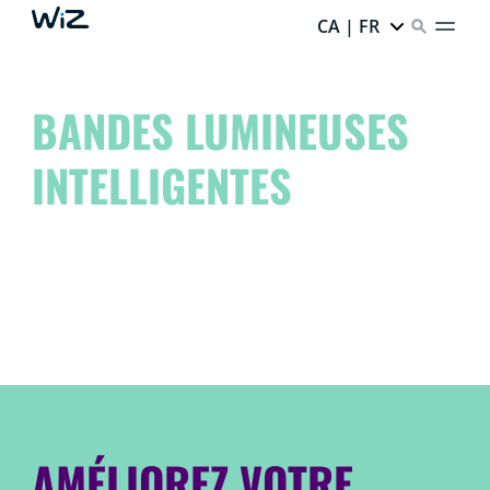
CA | FR
BANDES LUMINEUSES
INTELLIGENTES
Élevez votre espace à un autre niveau et libérez l’artiste
qui sommeille en vous!
Imaginez-le. Créez-le. WiZez-le.
AMÉLIOREZ VOTRE