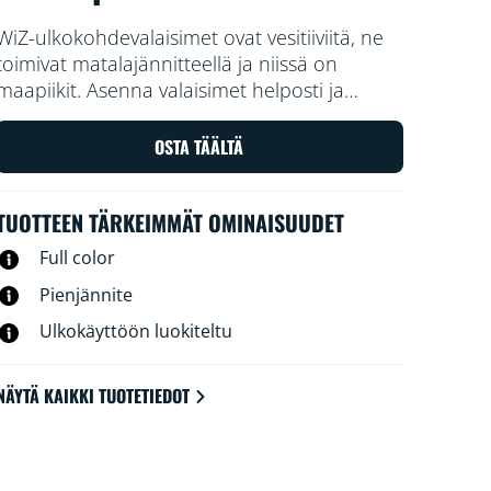
WiZ-ulkokohdevalaisimet ovat vesitiiviitä, ne
toimivat matalajännitteellä ja niissä on
maapiikit. Asenna valaisimet helposti ja
turvallisesti etu- tai takapihalle, kun haluat
valaista pihasi tehokkaasti tai leikitellä
OSTA TÄÄLTÄ
väreillä. Voit ohjata valaisimia nykyisellä WiFi-
järjestelmälläsi. Voit yhdistää järjestelmään
TUOTTEEN TÄRKEIMMÄT OMINAISUUDET
jopa viisi kohdevalaisinta ja valaista
tehokkaasti esimerkiksi pihatien.
Full color
Pienjännite
Ulkokäyttöön luokiteltu
NÄYTÄ KAIKKI TUOTETIEDOT