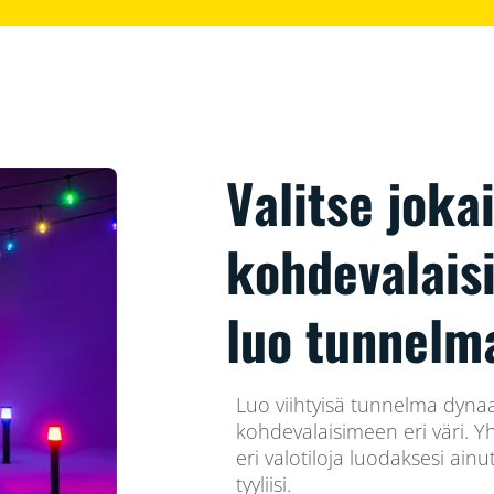
Valitse joka
kohdevalaisi
luo tunnelm
Luo viihtyisä tunnelma dynaami
kohdevalaisimeen eri väri. Yh
eri valotiloja luodaksesi ain
tyyliisi.