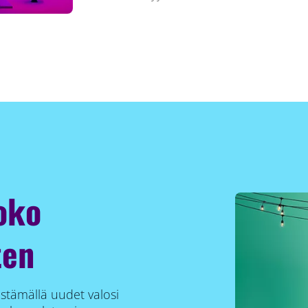
oko
ten
istämällä uudet valosi