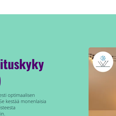
rituskyky
)
esti optimaalisen
. Se kestää monenlaisia
isteesta
in.