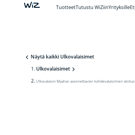
Tuotteet
Tutustu WiZiin
Yrityksille
Et
Näytä kaikki Ulkovalaisimet
Ulkovalaisimet
Ulkovalaisin Maahan asennettavien kohdevalaisimien aloitu