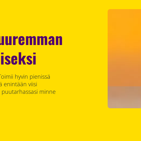
suuremman
iseksi
Toimii hyvin pienissä
 enintään viisi
) puutarhassasi minne