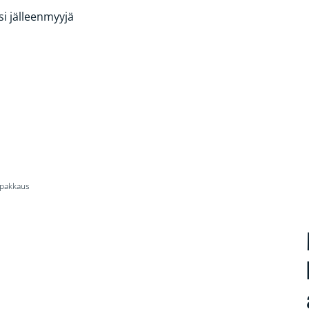
si jälleenmyyjä
spakkaus