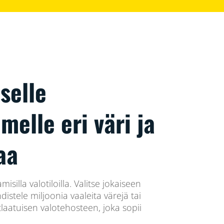
iselle
melle eri väri ja
aa
silla valotiloilla. Valitse jokaiseen
distele miljoonia vaaleita värejä tai
utlaatuisen valotehosteen, joka sopii