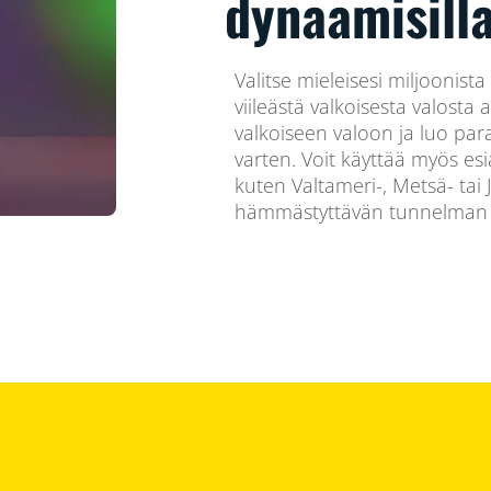
dynaamisilla 
Valitse mieleisesi miljoonista 
viileästä valkoisesta valos
valkoiseen valoon ja luo par
varten. Voit käyttää myös esi
kuten Valtameri-, Metsä- tai Ju
hämmästyttävän tunnelman ja