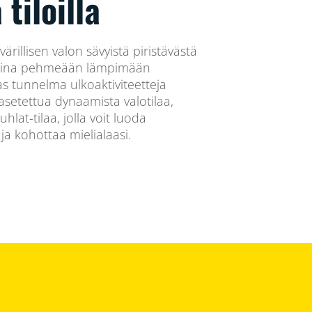
tiloilla
värillisen valon sävyistä piristävästä
ta aina pehmeään lämpimään
as tunnelma ulkoaktiviteetteja
asetettua dynaamista valotilaa,
hlat-tilaa, jolla voit luoda
 kohottaa mielialaasi.