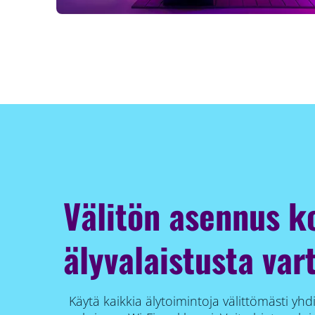
Välitön asennus k
älyvalaistusta var
Käytä kaikkia älytoimintoja välittömästi yhd