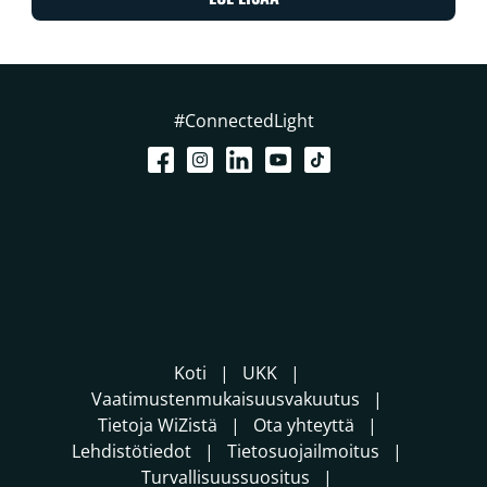
#ConnectedLight
Koti
UKK
Vaatimustenmukaisuusvakuutus
Tietoja WiZistä
Ota yhteyttä
Lehdistötiedot
Tietosuojailmoitus
Turvallisuussuositus