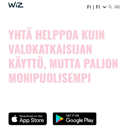
FI | FI
YHTÄ HELPPOA KUIN
VALOKATKAISIJAN
KÄYTTÖ, MUTTA PALJON
MONIPUOLISEMPI
Kokeile WiZ-sovellusta ja huomaa, kuinka helppoa
älyvalojen käyttäminen on.