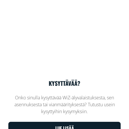
KYSYTTÄVÄÄ?
Onko sinulla kysyttävää WiZ-älyvalaistuksesta, sen
asennuksesta tai vianmäärityksestä? Tutustu usein
kysyttyihin kysymyksiin.
LUE LISÄÄ