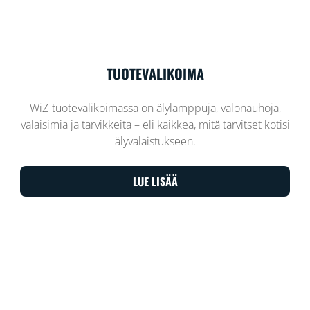
TUOTEVALIKOIMA
WiZ-tuotevalikoimassa on älylamppuja, valonauhoja,
valaisimia ja tarvikkeita – eli kaikkea, mitä tarvitset kotisi
älyvalaistukseen.
LUE LISÄÄ