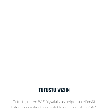
TUTUSTU WiZIIN
Tutustu, miten WiZ-älyvalaistus helpottaa elämää
kotonasi ja miksi kaikki valot kannattaa vaihtaa WiZ-