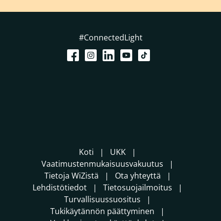
#ConnectedLight
Koti
UKK
Vaatimustenmukaisuusvakuutus
Tietoja WiZistä
Ota yhteyttä
Lehdistötiedot
Tietosuojailmoitus
Turvallisuussuositus
Tukikäytännön päättyminen