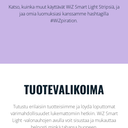
Katso, kuinka muut käyttävät WiZ Smart Light Stripsiä, ja
jaa omia luomuksiasi kanssamme hashtagilla
#WiZpiration.
TUOTEVALIKOIMA
Tutustu erilaisiin tuotteisiimme ja löydä loputtomat
värimahdollisuudet lukemattomiin hetkiin. WiZ Smart
Light -valonauhojen avulla voit sisustaa ja mukauttaa
helposti minkä tahansa huoneen.