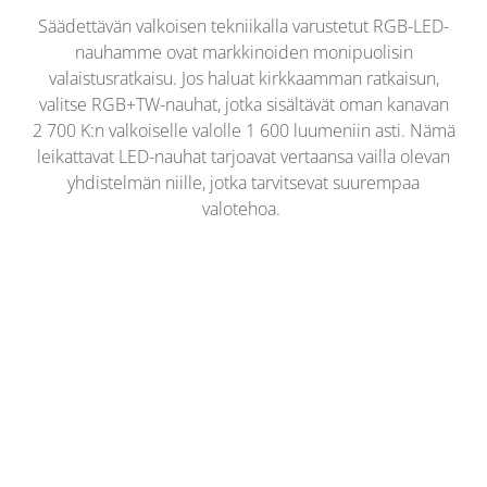
Säädettävän valkoisen tekniikalla varustetut RGB-LED-
nauhamme ovat markkinoiden monipuolisin
valaistusratkaisu. Jos haluat kirkkaamman ratkaisun,
valitse RGB+TW-nauhat, jotka sisältävät oman kanavan
2 700 K:n valkoiselle valolle 1 600 luumeniin asti. Nämä
leikattavat LED-nauhat tarjoavat vertaansa vailla olevan
yhdistelmän niille, jotka tarvitsevat suurempaa
valotehoa.