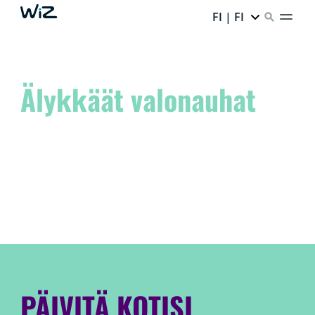
FI | FI
Älykkäät valonauhat
Nosta tilasi uudelle tasolle ja päästä sisäinen taiteilijasi
valloilleen!
Unelmoi siitä. Luo se. Toteuta se WiZ:llä.
PÄIVITÄ KOTISI