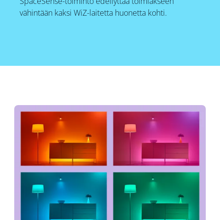
SpaceSense-toiminto edellyttää toimiakseen
vähintään kaksi WiZ-laitetta huonetta kohti.