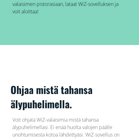
valaisimen pistorasiaan, lataat WiZ-sovelluksen ja
voit aloittaa!
Ohjaa mistä tahansa
älypuhelimella.
Voit ohjata WiZ-valaisimia mistä tahansa
älypuhelimellasi. Ei enää huolta valojen päälle
unohtumisesta kotoa lähdettyäsi. WiZ-sovellus on