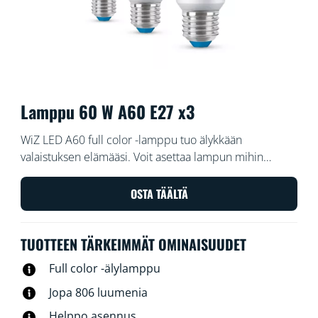
Lamppu 60 W A60 E27 x3
WiZ LED A60 full color -lamppu tuo älykkään
valaistuksen elämääsi. Voit asettaa lampun mihin
tahansa valaisimeen ja luoda haluamasi tunnelman 16
miljoonan värin ja lämpimästä viileään säädettävän
OSTA TÄÄLTÄ
valkoisen valon avulla. Voit ajastaa valot syttymään ja
sammumaan päivittäisten tai viikoittaisten rutiiniesi
TUOTTEEN TÄRKEIMMÄT OMINAISUUDET
mukaan, ohjata valaistusta älypuhelimella tai äänellä ja
säätää valaistusta etänä myös poissa ollessasi. WiZ-valot
Full color -älylamppu
voi yhdistää Wi-Fi-verkkoon ilman lisälaitteita.
Jopa 806 luumenia
Helppo asennus