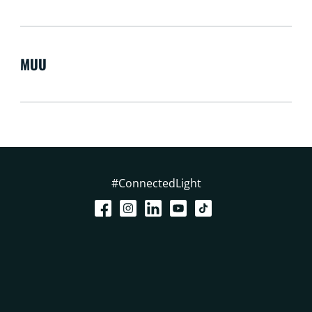
MUU
#ConnectedLight