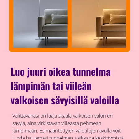
Luo juuri oikea tunnelma
lämpimän tai viileän
valkoisen sävyisillä valoilla
Valittavanasi on laaja skaala valkoisen valon eri
sävyjä, aina virkistävän viileästä pehmeän
lämpimään. Esimääritettyjen valotilojen avulla voit
luoda haluamasi tunnelman, vaikkapa keskittymistä