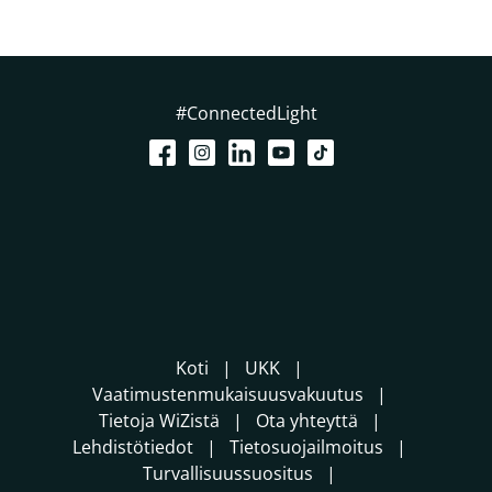
#ConnectedLight
Koti
UKK
Vaatimustenmukaisuusvakuutus
Tietoja WiZistä
Ota yhteyttä
Lehdistötiedot
Tietosuojailmoitus
Turvallisuussuositus