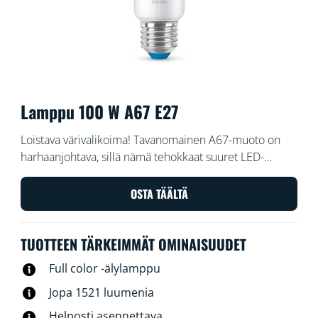
Lamppu 100 W A67 E27
Loistava värivalikoima! Tavanomainen A67-muoto on
harhaanjohtava, sillä nämä tehokkaat suuret LED-
lamput eivät ole todellakaan tavallisia. Valittavanasi on
miljoonia värejä, joista löytyy sopiva tilanteeseen kuin
OSTA TÄÄLTÄ
tilanteeseen – niin riehakkaisiin juhliin, tyylikkäille
illallisille kuin rentoutumiseen sohvalla hyvää leffaa
TUOTTEEN TÄRKEIMMÄT OMINAISUUDET
katsomalla. Voit myös ajastaa automaattiset siirtymät
vaihtuvien tarpeiden ja mielialojen mukaan. Voit ohjata
Full color -älylamppu
valoa Wi-Fi-yhteydellä ja WiZ-sovelluksella, WiZ-
Jopa 1521 luumenia
kytkimellä tai äänelläsi.
Helposti asennettava