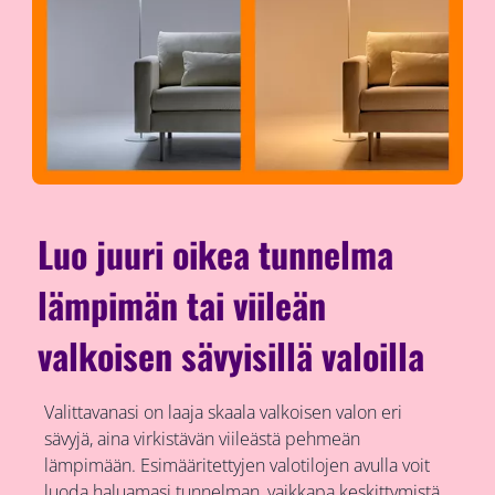
Luo juuri oikea tunnelma
lämpimän tai viileän
valkoisen sävyisillä valoilla
Valittavanasi on laaja skaala valkoisen valon eri
sävyjä, aina virkistävän viileästä pehmeän
lämpimään. Esimääritettyjen valotilojen avulla voit
luoda haluamasi tunnelman, vaikkapa keskittymistä