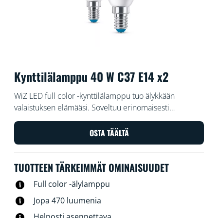
Kynttilälamppu 40 W C37 E14 x2
WiZ LED full color -kynttilälamppu tuo älykkään
valaistuksen elämääsi. Soveltuu erinomaisesti
koristevalaisimiin, joissa on keskikokoinen E14-kanta.
Luo haluamasi tunnelma lampun 16 miljoonan värin ja
OSTA TÄÄLTÄ
lämpimästä viileään säädettävän valkoisen valon avulla.
Voit ajastaa valot syttymään ja sammumaan päivittäisten
TUOTTEEN TÄRKEIMMÄT OMINAISUUDET
tai viikoittaisten rutiiniesi mukaan, ohjata valaistusta
älypuhelimella tai äänellä ja säätää valaistusta etänä
Full color -älylamppu
myös poissa ollessasi. WiZ-valot voi yhdistää nykyiseen
Jopa 470 luumenia
Wi-Fi-verkkoosi ilman lisälaitteita.
Helposti asennettava