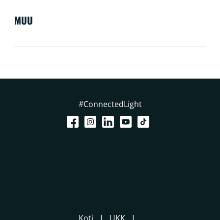
MUU
#ConnectedLight
Koti
UKK