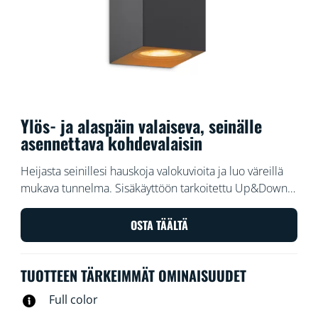
Ylös- ja alaspäin valaiseva, seinälle
asennettava kohdevalaisin
Heijasta seinillesi hauskoja valokuvioita ja luo väreillä
mukava tunnelma. Sisäkäyttöön tarkoitettu Up&Down -
seinävalaisimemme valaisee ylös- ja alaspäin, tuottaa
hauskoja valo-, varjo- ja värikuvioita sekä tekee
OSTA TÄÄLTÄ
huoneestasi näköisesi.
TUOTTEEN TÄRKEIMMÄT OMINAISUUDET
Full color