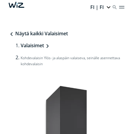
FI | FI
Näytä kaikki Valaisimet
Valaisimet
Kohdevalaisin Ylös- ja alaspäin valaiseva, seinälle asennettava
kohdevalaisin