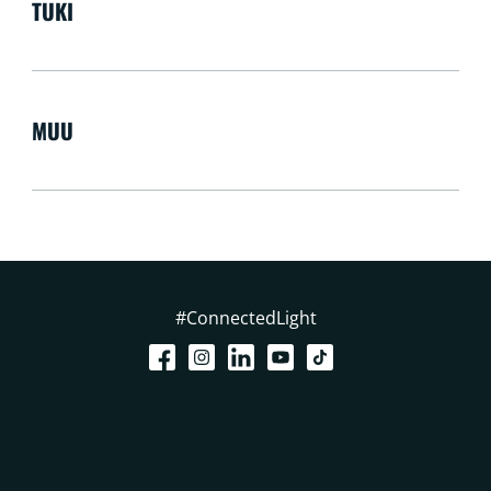
TUKI
MUU
#ConnectedLight