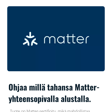
Ohjaa millä tahansa Matter-
yhteensopivalla alustalla.
Tuote on Matter-sertifioitu, mikä mahdollistaa