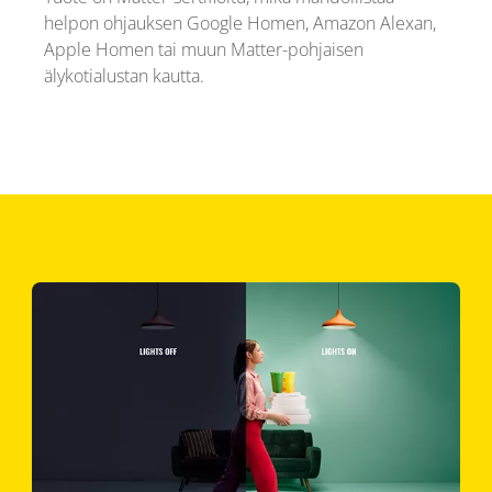
helpon ohjauksen Google Homen, Amazon Alexan,
Apple Homen tai muun Matter-pohjaisen
älykotialustan kautta.