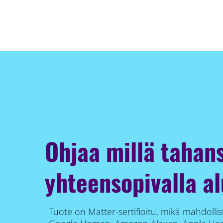
Ohjaa millä tahan
yhteensopivalla al
Tuote on Matter-sertifioitu, mikä mahdoll