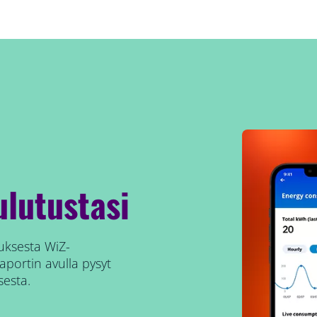
lutustasi
uksesta WiZ-
raportin avulla pysyt
sesta.