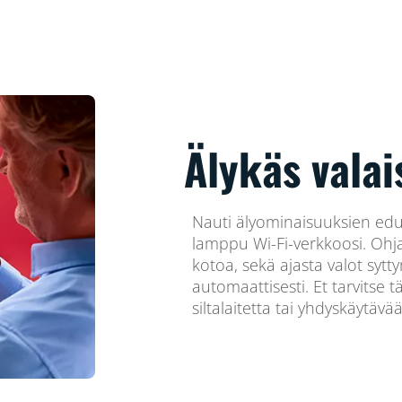
Älykäs valai
Nauti älyominaisuuksien edui
lamppu Wi-Fi-verkkoosi. Ohja
kotoa, sekä ajasta valot s
automaattisesti. Et tarvitse t
siltalaitetta tai yhdyskäytävää