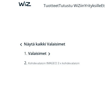
Tuotteet
Tutustu WiZiin
Yrityksille
Et
Näytä kaikki Valaisimet
Valaisimet
Kohdevalaisin IMAGEO 3 x kohdevalaisin