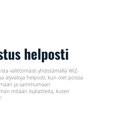
stus helposti
sta välittömästi yhdistämällä WiZ-
a älyvaloja helposti, kun olet poissa
yttymään ja sammumaan
ähän mitään lisälaitteita, kuten
!