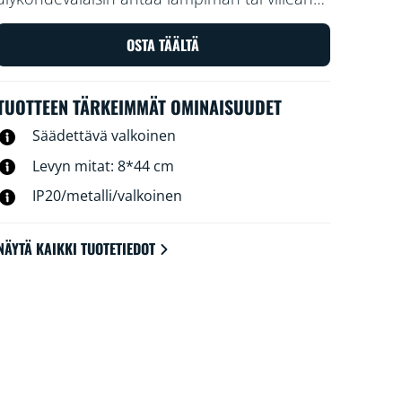
valkoista valoa mihin tahansa huoneeseen.
Voit yhdistää valon Wi-Fi-verkkoon ja ohjata
OSTA TÄÄLTÄ
sitä WiZ-sovelluksella tai puhekomennoilla.
TUOTTEEN TÄRKEIMMÄT OMINAISUUDET
Säädettävä valkoinen
Levyn mitat: 8*44 cm
IP20/metalli/valkoinen
NÄYTÄ KAIKKI TUOTETIEDOT