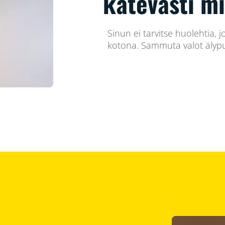
kätevästi m
Sinun ei tarvitse huolehtia, j
kotona. Sammuta valot älypu