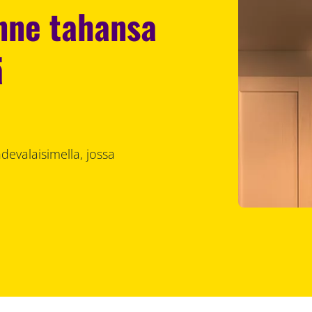
nne tahansa
ä
hdevalaisimella, jossa