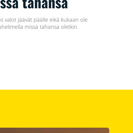
issä tahansa
os valot jäävät päälle eikä kukaan ole
helimella missä tahansa oletkin.