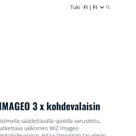
Tuki
FI | FI
IMAGEO 3 x kohdevalaisin
Kolmella säädettävällä spotilla varustettu,
jatkettava valkoinen WiZ Imageo
älykohdevalaisin antaa lämpimän tai viileän