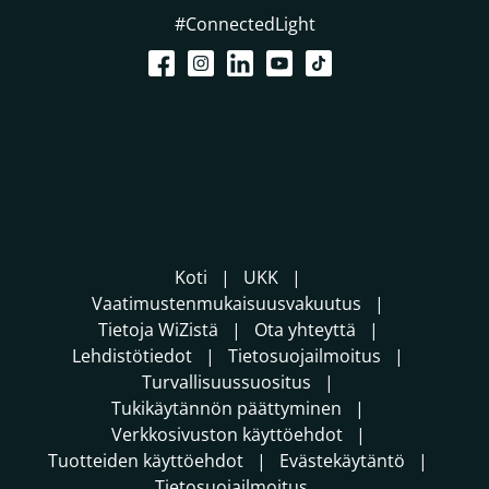
#ConnectedLight
Koti
UKK
Vaatimustenmukaisuusvakuutus
Tietoja WiZistä
Ota yhteyttä
Lehdistötiedot
Tietosuojailmoitus
Turvallisuussuositus
Tukikäytännön päättyminen
Verkkosivuston käyttöehdot
Tuotteiden käyttöehdot
Evästekäytäntö
Tietosuojailmoitus