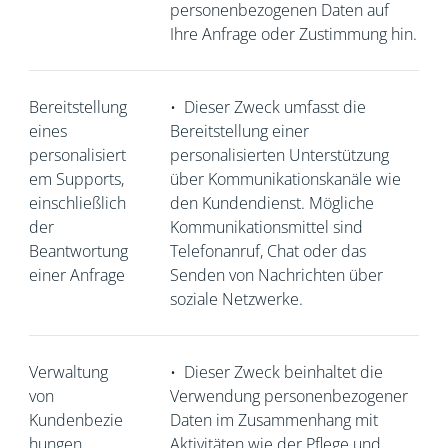
personenbezogenen Daten auf
Ihre Anfrage oder Zustimmung hin.
Bereitstellung
•
Dieser Zweck umfasst die
eines
Bereitstellung einer
personalisiert
personalisierten Unterstützung
em Supports,
über Kommunikationskanäle wie
einschließlich
den Kundendienst. Mögliche
der
Kommunikationsmittel sind
Beantwortung
Telefonanruf, Chat oder das
einer Anfrage
Senden von Nachrichten über
soziale Netzwerke.
Verwaltung
•
Dieser Zweck beinhaltet die
von
Verwendung personenbezogener
Kundenbezie
Daten im Zusammenhang mit
hungen,
Aktivitäten wie der Pflege und