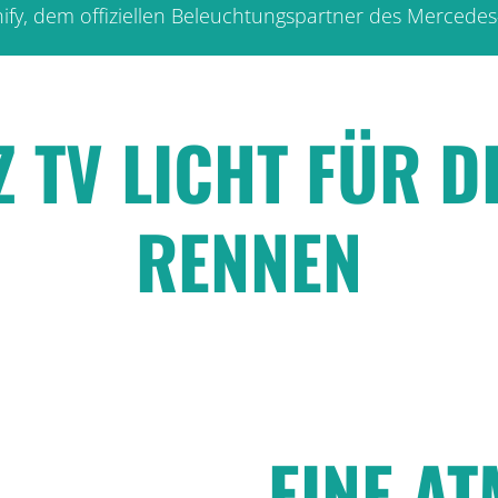
gnify, dem offiziellen Beleuchtungspartner des Merc
Z TV LICHT FÜR D
RENNEN
EINE A