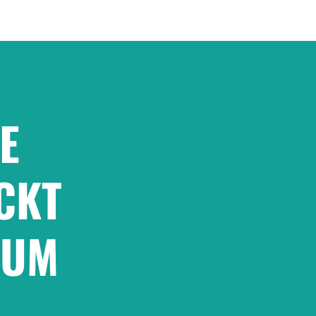
E
CKT
ZUM