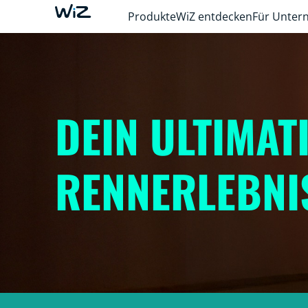
Produkte
WiZ entdecken
Für Unte
DEIN ULTIMAT
RENNERLEBNIS