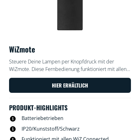
WiZmote
Steuere Deine Lampen per Knopfdruck mit der
WiZmote. Diese Fernbedienung funktioniert mit allen
WiZ Produkten und hat eine Reichweite von
15 Metern. Selbst wenn das WLAN einmal ausfällt ist
HIER ERHÄLTLICH
es möglich, das Licht ein- oder auszuschalten, heller
oder dunkler zu stellen, ein Nachtlicht oder bis zu vier
PRODUKT-HIGHLIGHTS
bevorzugte Lichtmodi einzurichten.
Batteriebetrieben
IP20/Kunststoff/Schwarz
Funktioniert mit allen WiZ Connected