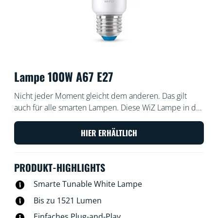
Lampe 100W A67 E27
Nicht jeder Moment gleicht dem anderen. Das gilt
auch für alle smarten Lampen. Diese WiZ Lampe in der
großen A67-Form hat neben ihrer hoher Lichtleistung
etwas Besonderes zu bieten: ein einstellbares weißes
HIER ERHÄLTLICH
LED-Licht für alle Bedürfnisse und Stimmungen. Nutze
kühles Licht, wenn Du Dich konzentrieren musst, oder
PRODUKT-HIGHLIGHTS
gemütliches Licht, wenn Du Dich entspannen
möchtest, einfach so, wie es für Dich am besten und
Smarte Tunable White Lampe
angenehmsten ist. Alles ist über WLAN mit der WiZ
Bis zu 1521 Lumen
App, der WiZ Fernbedienung oder Deiner Stimme
steuerbar.
Einfaches Plug-and-Play