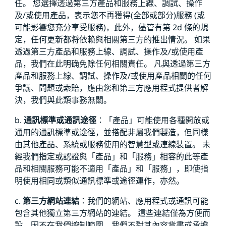
任。 您選擇透過第三方產品和服務上線、調試、操作
及/或使用產品，表示您不再獲得(全部或部分)服務 (或
可能影響您充分享受服務)，此外，儘管有第 2d 條的規
定，任何更新都将依赖與相關第三方的推出情況。 如果
透過第三方產品和服務上線、調試、操作及/或使用產
品，我們在此明确免除任何相關責任。 凡與透過第三方
產品和服務上線、調試、操作及/或使用產品相關的任何
爭議、問題或索賠，應由您和第三方應用程式提供者解
決，我們與此類事務無關。
b.
通訊標準或通訊途徑
：「產品」可能使用各種開放或
通用的通訊標準或途徑，並搭配非屬我們製造，但同樣
由其他產品、系統或服務使用的智慧型或連線裝置。 未
經我們指定或認證與「產品」和「服務」相容的此等產
品和相關服務可能不適用「產品」和「服務」，即使指
明使用相同或類似通訊標準或途徑運作，亦然。
c.
第三方網站連結
：我們的網站、應用程式或通訊可能
包含其他獨立第三方網站的連結。 這些連結僅為方便而
設，因不在我們控制範圍，我們不對其內容背書或承擔