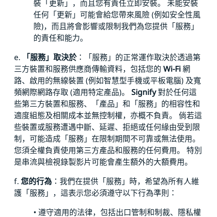
裝「更新」，而且您有責任立即安裝。 未能安裝
任何「更新」可能會給您帶來風險 (例如安全性風
險)，而且將會影響或限制我們為您提供「服務」
的責任和能力。
e.
「服務」取決於
：「服務」的正常運作取決於透過第
三方裝置和服務供應商傳輸資料，包括您的
Wi-Fi
網
路、啟用的無線裝置 (例如智慧型手機或平板電腦) 及寬
頻網際網路存取 (適用特定產品)。
Signify
對於任何這
些第三方裝置和服務、「產品」和「服務」的相容性和
適度組態及相關成本並無控制權，亦概不負責。 倘若這
些裝置或服務遭遇中斷、延遲、拒絕或任何緣由受到限
制，可能造成「服務」在限制期間不可靠或無法使用。
您須全權負責使用第三方產品和服務的任何費用。 特別
是串流與檢視錄製影片可能會產生額外的大額費用。
f.
您的行為
：我們在提供「服務」時，希望為所有人維
護「服務」，這表示您必須遵守以下行為準則：
• 遵守適用的法律，包括出口管制和制裁、隱私權