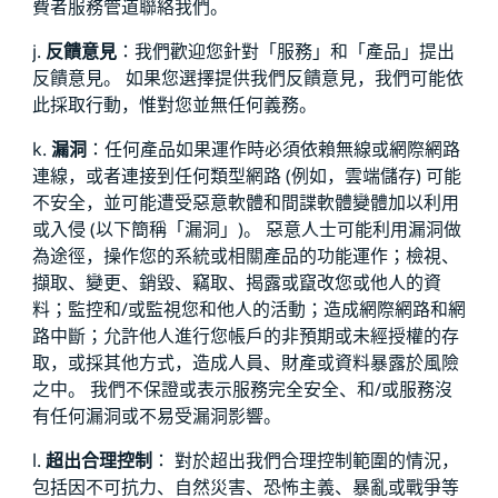
費者服務管道聯絡我們。
j.
反饋意見
：我們歡迎您針對「服務」和「產品」提出
反饋意見。 如果您選擇提供我們反饋意見，我們可能依
此採取行動，惟對您並無任何義務。
k.
漏洞
：任何產品如果運作時必須依賴無線或網際網路
連線，或者連接到任何類型網路 (例如，雲端儲存) 可能
不安全，並可能遭受惡意軟體和間諜軟體變體加以利用
或入侵 (以下簡稱「漏洞」)。 惡意人士可能利用漏洞做
為途徑，操作您的系統或相關產品的功能運作；檢視、
擷取、變更、銷毀、竊取、揭露或竄改您或他人的資
料；監控和/或監視您和他人的活動；造成網際網路和網
路中斷；允許他人進行您帳戶的非預期或未經授權的存
取，或採其他方式，造成人員、財產或資料暴露於風險
之中。 我們不保證或表示服務完全安全、和/或服務沒
有任何漏洞或不易受漏洞影響。
l.
超出合理控制
： 對於超出我們合理控制範圍的情況，
包括因不可抗力、自然災害、恐怖主義、暴亂或戰爭等