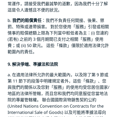
常運作，請接受我們最誠摯的道歉，因為我們十分了解
這是令人遺憾且不便的狀況。
b.
我們的賠償責任
：我們不負責任何間接、後果、懲
罰、特殊或連帶損害。 對於您使用「服務」引發或相關
情事的賠償總額上限為下列當中較低者為主：(i) 您違約
(若有) 之前的 3 個月期間已支付之相關「服務」使用
費；或 (ii) 50 歐元。 這些「條款」僅限於適用法律允許
範圍內的責任。
9. 解決爭端、準據法和法院
a. 在適用法律所允許的最大範圍內，以及除了第 9 節或
第 11 節下的段落中明確規定者外，這些「條款」、您
與我們的關係以及您對「服務」的使用均受您居住國家/
地區的法律所管轄，而且您和我們均同意服從您當地法
院的專屬管轄權。 聯合國國際貨物銷售契約公約
(United Nations Convention on Contracts for the
International Sale of Goods) 以及可能將準據法導向