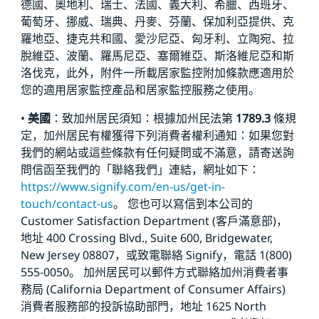
德國、奧地利、瑞士、法國、義大利、希臘、西班牙、
葡萄牙、挪威、瑞典、丹麥、芬蘭、保加利亞提供、克
羅地亞、捷克共和國、愛沙尼亞、匈牙利、立陶宛、拉
脫維亞、波蘭、羅馬尼亞、塞爾維亞、斯洛維尼亞和斯
洛伐克，此外，附件一所載居家監控附加條款應適用於
您的適用居家監控產品和居家監控服務之使用。
•
美國
：致加州居民須知：根據加州民法第
1789.3
條規
定，加州居民有權獲得下列消費者權利通知：如果您對
我們的網站或這些條款有任何疑問或不滿意，請寄送詢
問信函至我們的「聯絡我們」連結，網址如下：
https://www.signify.com/en-us/get-in-
touch/contact-us
。 您也可以寫信到本公司的
Customer Satisfaction Department (客戶滿意部)，
地址 400 Crossing Blvd., Suite 600, Bridgewater,
New Jersey 08807，或致電聯絡 Signify，電話 1(800)
555-0050。 加州居民可以郵件方式聯絡加州消費者事
務局 (California Department of Consumer Affairs)
消費者服務部的投訴協助部門，地址 1625 North