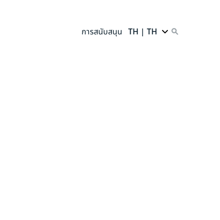
การสนับสนุน
TH | TH