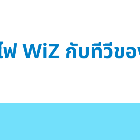
์ไฟ WiZ กับทีวีข