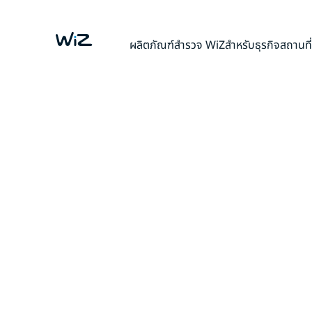
ผลิตภัณฑ์
สำรวจ WiZ
สำหรับธุรกิจ
สถานที
สร้างประสบกา
ดื่มด่ำได้ง่ายๆ
แสงสว่างที่จุดประกายสัมผัสของคุณและโอบล้อมคุณด้ว
คุณรัก ดำดิ่งสู่เรื่องราวรายการทีวีที่คุณชื่นชอบ ยกระ
ของการดูภาพยนตร์ และดูไฟของคุณเต้นรำไปตามจั
เสียงเพลง