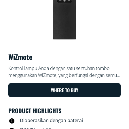
WiZmote
Kontrol lampu Anda dengan satu sentuhan tombol
menggunakan WiZmote, yang berfungsi dengan semua
produk WiZ dan memiliki jangkauan 15 meter.
Nyalakan atau matikan lampu, cerahkan atau redupkan
WHERE TO BUY
cahaya ruangan, setel lampu malam, atau atur hingga
empat mode lampu favorit Anda — bahkan saat Wi-Fi
PRODUCT HIGHLIGHTS
nonaktif.
Dioperasikan dengan baterai