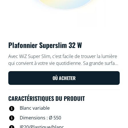
Plafonnier Superslim 32 W
Avec WiZ Super Slim, c'est facile de trouver la lumière
qui convient à votre vie quotidienne. Sa grande surface
lumineuse circulaire inonde votre pièce d'une lumière
bleue froide qui favorise la vigilance et la
OÙ ACHETER
concentration, et s'atténue en une couleur douce et
chaude pour vous aider à vous détendre.
CARACTÉRISTIQUES DU PRODUIT
Blanc variable
Dimensions : Ø 550
IP20/Plastique/blanc