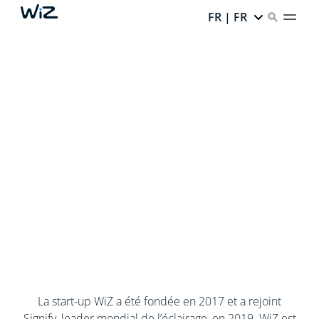
FR | FR
La start-up WiZ a été fondée en 2017 et a rejoint
Signify, leader mondial de l’éclairage, en 2019. WiZ est