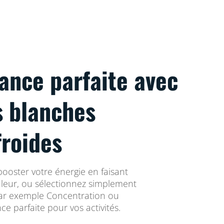
ance parfaite avec
s blanches
froides
booster votre énergie en faisant
uleur, ou sélectionnez simplement
par exemple Concentration ou
e parfaite pour vos activités.