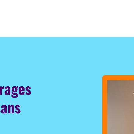
irages
sans