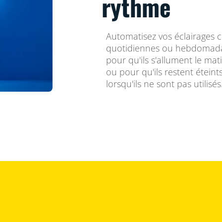
rythme
Automatisez vos éclairages 
quotidiennes ou hebdomadai
pour qu'ils s'allument le mat
ou pour qu'ils restent étein
lorsqu'ils ne sont pas utilisés