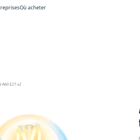
treprises
Où acheter
W A60 E27 x2