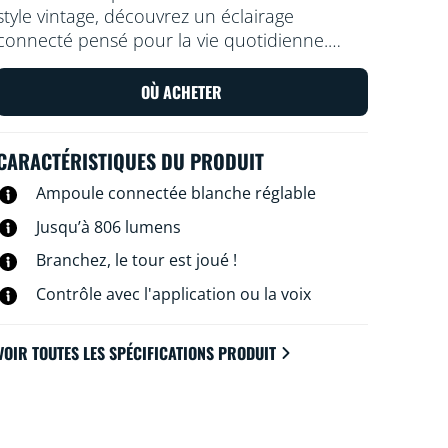
style vintage, découvrez un éclairage
connecté pensé pour la vie quotidienne.
Vous voulez vous détendre ou au contraire
vous concentrer sur quelque chose ?
OÙ ACHETER
Choisissez une lumière blanche plus ou
moins chaude. Vous pouvez créer des
CARACTÉRISTIQUES DU PRODUIT
programmes d'allumage et d'extinction de
vos lampes pour la semaine ou selon un jour
Ampoule connectée blanche réglable
précis, et commander le système via votre
Jusqu’à 806 lumens
smartphone ou à la voix. Vous pouvez même
y accéder à distance. Pas besoin de matériel
Branchez, le tour est joué !
spécial : les lampes WiZ se connectent
Contrôle avec l'application ou la voix
directement au Wi-Fi.
VOIR TOUTES LES SPÉCIFICATIONS PRODUIT