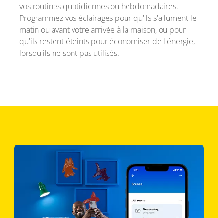
vos routines quotidiennes ou hebdomadaires.
Programmez vos éclairages pour qu'ils s'allument le
matin ou avant votre arrivée à la maison, ou pour
qu'ils restent éteints pour économiser de l'énergie,
lorsqu'ils ne sont pas utilisés.