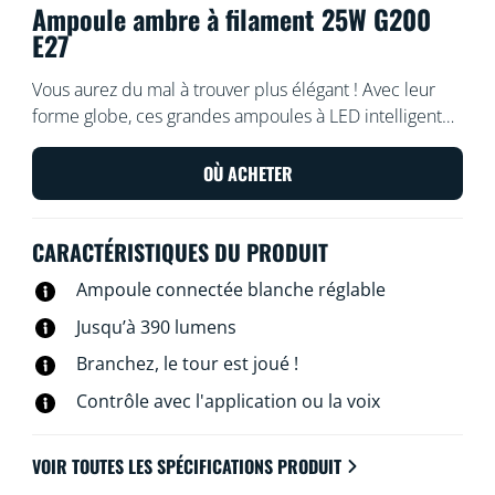
Ampoule ambre à filament 25W G200
E27
Vous aurez du mal à trouver plus élégant ! Avec leur
forme globe, ces grandes ampoules à LED intelligentes
en verre ambré mettront un accent rétro affirmé dans
vos équipements décoratifs et tous les endroits où
OÙ ACHETER
vous voulez mettre une touche d’élégance. Faites votre
choix parmi des centaines de nuances de lumière
CARACTÉRISTIQUES DU PRODUIT
blanche froide et chaude. Vous pouvez aussi les
programmer afin qu’elles s’adaptent automatiquement
Ampoule connectée blanche réglable
à vos besoins et à votre humeur. Et bien sûr, vous
Jusqu’à 390 lumens
pouvez les contrôler via votre réseau Wi-Fi et
l’application WiZ, la télécommande WiZ associée ou à
Branchez, le tour est joué !
la voix.
Contrôle avec l'application ou la voix
VOIR TOUTES LES SPÉCIFICATIONS PRODUIT