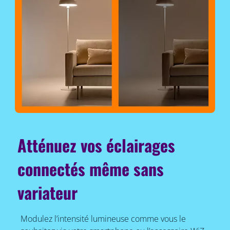
Atténuez vos éclairages
connectés même sans
variateur
Modulez l’intensité lumineuse comme vous le