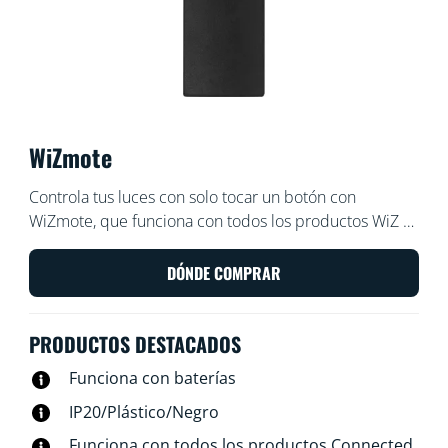
WiZmote
Controla tus luces con solo tocar un botón con
WiZmote, que funciona con todos los productos WiZ y
tiene un alcance de 15 metros. Enciende o apaga las
luces, ilumina o atenúa la habitación, configura una luz
DÓNDE COMPRAR
nocturna o configura hasta cuatro de tus modos de luz
favoritos, incluso si el Wi-Fi se corta.
PRODUCTOS DESTACADOS
Funciona con baterías
IP20/Plástico/Negro
Funciona con todos los productos Connected