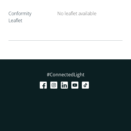
Conformity
No leaflet available
Leaflet
#ConnectedLight