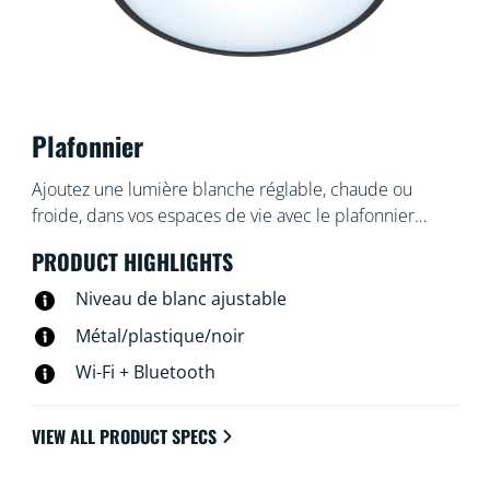
Plafonnier
Ajoutez une lumière blanche réglable, chaude ou
froide, dans vos espaces de vie avec le plafonnier
intelligent WiZ Super Slim. Utilisez l'application WiZ ou
PRODUCT HIGHLIGHTS
votre voix pour varier l'intensité lumineuse ou
appliquer des modes d'éclairage prédéfinis sur les
Niveau de blanc ajustable
installations Wi-Fi.
Métal/plastique/noir
Wi-Fi + Bluetooth
VIEW ALL PRODUCT SPECS