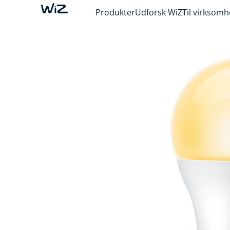
Produkter
Udforsk WiZ
Til virksom