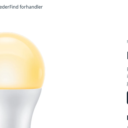
heder
Find forhandler