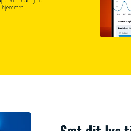
rapport for at hjælpe
 i hjemmet.
Sæt dit lys t