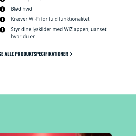
hjemmet. WiZ lyskilder opretter forbindelse til
Blød hvid
din eksisterende Wi-Fi-forbindelse uden
behov for ekstra udstyr.
Kræver Wi-Fi for fuld funktionalitet
Styr dine lyskilder med WiZ appen, uanset
hvor du er
SE ALLE PRODUKTSPECIFIKATIONER