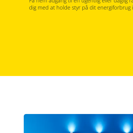
Få nem adgang til en ugentlig eller daglig 
dig med at holde styr på dit energiforbrug