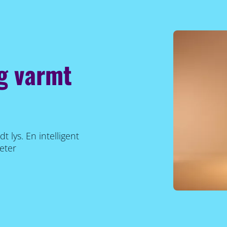
g varmt
 lys. En intelligent
teter