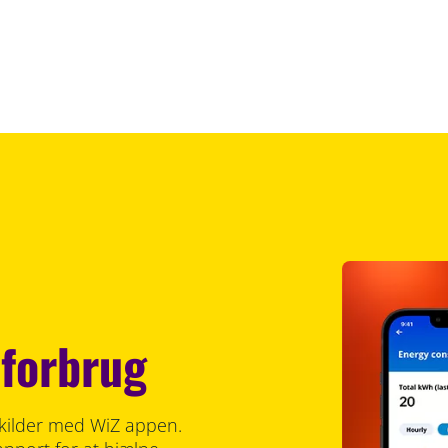
iforbrug
yskilder med WiZ appen.