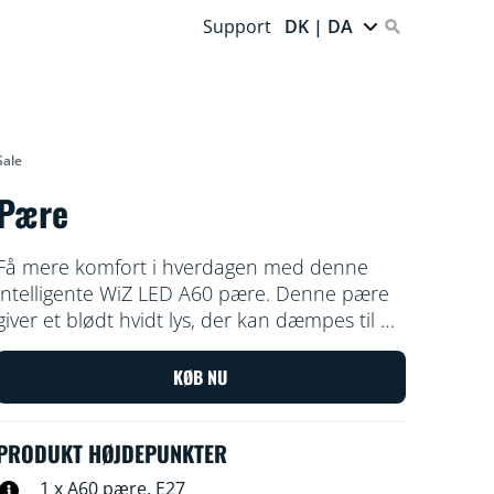
Support
DK | DA
Sale
Pære
Få mere komfort i hverdagen med denne
intelligente WiZ LED A60 pære. Denne pære
giver et blødt hvidt lys, der kan dæmpes til dit
ønskede lysniveau via appen eller
stemmestyring. Du kan også indstille en
KØB NU
belysningsplan, der tænder og slukker, der
passer til dine daglige eller ugentlige rutiner,
PRODUKT HØJDEPUNKTER
og fjernstyre lamperne via din smartphone
eller med din stemme, selv når du er væk fra
1 x A60 pære, E27