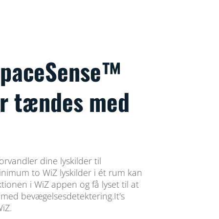
 SpaceSense™
der tændes med
vandler dine lyskilder til
imum to WiZ lyskilder i ét rum kan
ionen i WiZ appen og få lyset til at
med bevægelsesdetektering.It's
WiZ.