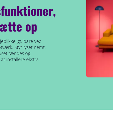
funktioner,
ætte op
eblikkeligt, bare ved
etværk. Styr lyset nemt,
lyset tændes og
at installere ekstra