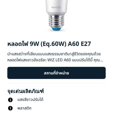
หลอดไฟ 9W (Eq.60W) A60 E27
นำแสงสว่างที่เลียนแบบแสงธรรมชาติมาสู่ชีวิตของคุณด้วย
หลอดไฟแสงขาวอัจฉริยะ WiZ LED A60 แบบปรับได้นี้ คุณ
สามารถสร้างบรรยากาศจากเฉดสีต่างๆ ของแสงโทนอุ่นและ
แสงโทนเย็นที่จะช่วยให้คุณผ่อนคลายหรือมีสมาธิ คุณสามารถ
สถานที่จำหน่าย
กำหนดเวลาให้เปิดหรือปิดไฟตามกิจวัตรประจำวันหรือประจำ
สัปดาห์ของคุณ ตลอดจนควบคุมด้วยสมาร์ทโฟนหรือเสียงของ
จุดเด่นผลิตภัณฑ์
คุณ และเข้าถึงระบบไฟของคุณจากระยะไกลเมื่อคุณไม่อยู่ ไฟ
ของ WiZ จะเชื่อมต่อกับ Wi-Fi ที่มีอยู่โดยไม่ต้องใช้ฮาร์ดแวร์
แสงสีขาวปรับได้
เพิ่มเติม
พลาสติก