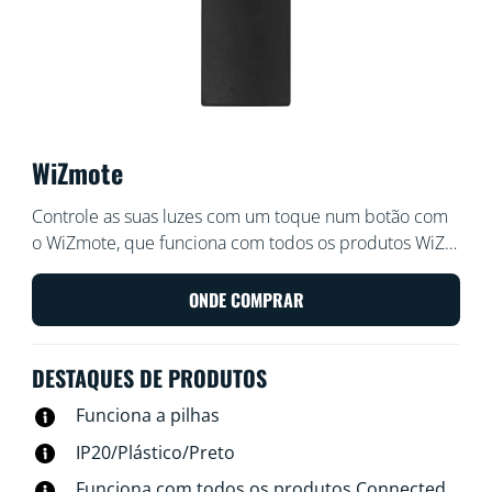
WiZmote
Controle as suas luzes com um toque num botão com
o WiZmote, que funciona com todos os produtos WiZ e
tem um alcance de 15 metros. Ligue ou desligue as
luzes, aumente ou diminua a intensidade da luz na
ONDE COMPRAR
divisão, defina uma luz noturna ou configure até quatro
dos seus modos de luz favoritos, mesmo se a Wi-Fi
DESTAQUES DE PRODUTOS
falhar.
Funciona a pilhas
IP20/Plástico/Preto
Funciona com todos os produtos Connected