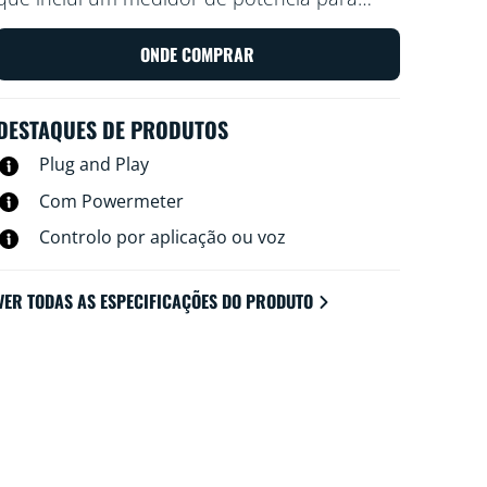
medir a quantidade de energia consumida
pela tomada. Controle a sua tomada com a
ONDE COMPRAR
aplicação WiZ ou a sua voz: por exemplo,
acenda ou apague a sua lâmpada
DESTAQUES DE PRODUTOS
tradicional favorita com um toque.
Plug and Play
Com Powermeter
Controlo por aplicação ou voz
VER TODAS AS ESPECIFICAÇÕES DO PRODUTO