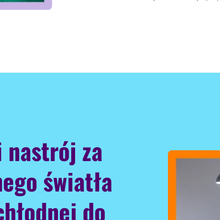
 nastrój za
ego światła
chłodnej do