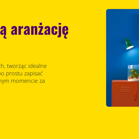
ną aranżację
ch, tworząc idealne
po prostu zapisać
olnym momencie za