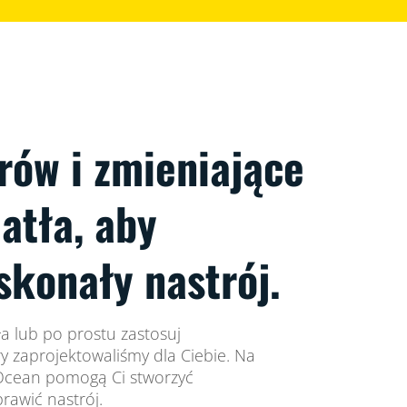
rów i zmieniające
iatła, aby
skonały nastrój.
a lub po prostu zastosuj
ry zaprojektowaliśmy dla Ciebie. Na
 Ocean pomogą Ci stworzyć
rawić nastrój.