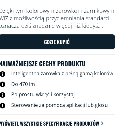
Dzięki tym kolorowym żarówkom żarnikowym
WiZ z możliwością przyciemniania standard
oznacza dziś znacznie więcej niż kiedyś.
Żarówki te są dekoracyjne nawet wtedy, gdy
światło jest wyłączone, a po jego włączeniu
GDZIE KUPIĆ
wyglądają wręcz czarująco. Miliony kolorów i
odcieni światła białego, od ciepłych po
NAJWAŻNIEJSZE CECHY PRODUKTU
chłodne, a wszystko to w żarówce o
tradycyjnym i lubianym kształcie. Ciesz się
Inteligentna żarówka z pełną gamą kolorów
klasycznym wyglądem tradycyjnych żarówek
Do 470 lm
żarnikowych w estetyce vintage, czerpiąc
jednocześnie korzyści z energooszczędnej
Po prostu wkręć i korzystaj
technologii LED. Oczywiście żarówkami tymi
Sterowanie za pomocą aplikacji lub głosu
można sterować za pośrednictwem Wi-Fi,
przy użyciu aplikacji WiZ, pilota WiZ lub głosu.
WYŚWIETL WSZYSTKIE SPECYFIKACJE PRODUKTÓW