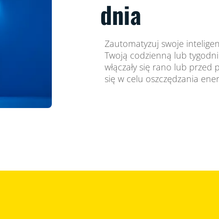
dnia
Zautomatyzuj swoje inteligen
Twoją codzienną lub tygodni
włączały się rano lub przed 
się w celu oszczędzania energ