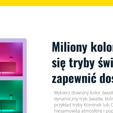
Miliony kolo
się tryby św
zapewnić do
Wybierz dowolny kolor światł
dynamiczny tryb światła, któ
przykład tryby Kominek lub
niesamowitą atmosferę i pop