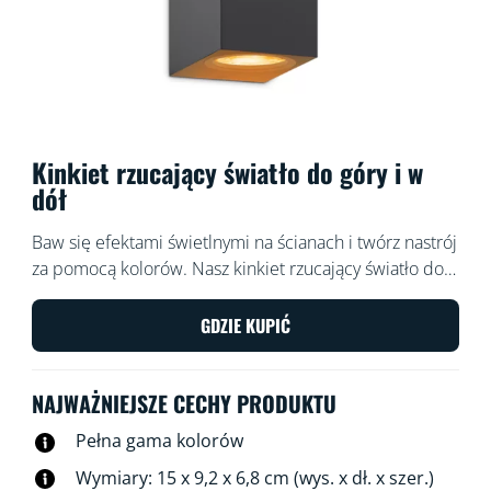
Kinkiet rzucający światło do góry i w
dół
Baw się efektami świetlnymi na ścianach i twórz nastrój
za pomocą kolorów. Nasz kinkiet rzucający światło do
góry i w dół, przeznaczony do użytku w
pomieszczeniach, tworzy niesaomowite kształty ze
GDZIE KUPIĆ
światła, cienia i kolorów, nadając pomieszczeniu
unikatowy charakter.
NAJWAŻNIEJSZE CECHY PRODUKTU
Pełna gama kolorów
Wymiary: 15 x 9,2 x 6,8 cm (wys. x dł. x szer.)