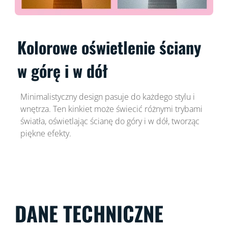
Kolorowe oświetlenie ściany
w górę i w dół
Minimalistyczny design pasuje do każdego stylu i
wnętrza. Ten kinkiet może świecić różnymi trybami
światła, oświetlając ścianę do góry i w dół, tworząc
piękne efekty.
DANE TECHNICZNE