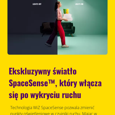
Ekskluzywny światło
SpaceSense™, który włącza
się po wykryciu ruchu
Technologia WiZ SpaceSense pozwala zmienić
punkty oświetleniowe w czujniki ruchu. Mając w