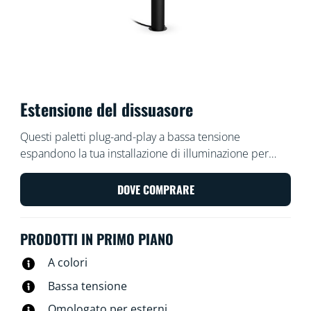
Estensione del dissuasore
Questi paletti plug-and-play a bassa tensione
espandono la tua installazione di illuminazione per
esterni WiZ e sono facili e sicuri da installare. Disponili
o riorganizzali a tuo piacimento, senza cavi aggiuntivi.
DOVE COMPRARE
Usa la tua rete Wi-Fi esistente per controllare le luci
con la voce o tramite l'app WiZ.
PRODOTTI IN PRIMO PIANO
A colori
Bassa tensione
Omologato per esterni