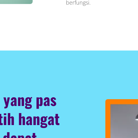
berfungsi.
 yang pas
tih hangat
 dapat