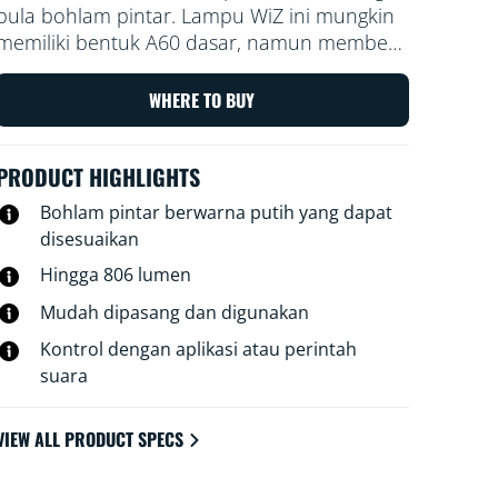
pula bohlam pintar. Lampu WiZ ini mungkin
memiliki bentuk A60 dasar, namun memberi
Anda sesuatu yang benar-benar istimewa:
lampu LED putih yang dapat disesuaikan
WHERE TO BUY
untuk semua kebutuhan dan suasana hati
Anda. Jadwalkan cahaya sejuk saat Anda
PRODUCT HIGHLIGHTS
perlu fokus, atau cahaya nyaman saat Anda
ingin bersantai—apa pun yang cocok untuk
Bohlam pintar berwarna putih yang dapat
Anda guna menjalani kehidupan terbaik dan
disesuaikan
paling menyenangkan di rumah. Semua Wi-Fi
Hingga 806 lumen
dapat dikontrol menggunakan aplikasi WiZ,
remote WiZ, atau suara Anda.
Mudah dipasang dan digunakan
Kontrol dengan aplikasi atau perintah
suara
VIEW ALL PRODUCT SPECS