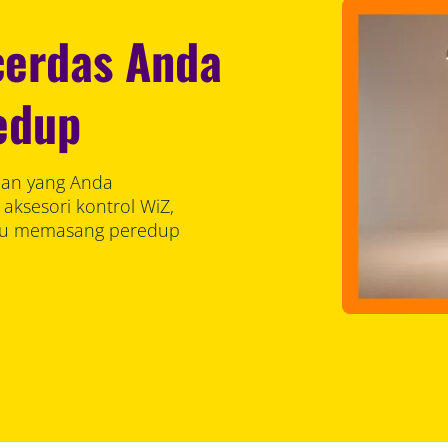
erdas Anda
edup
han yang Anda
ksesori kontrol WiZ,
rlu memasang peredup