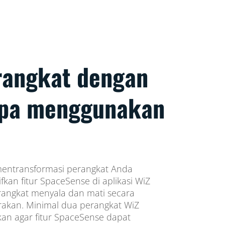
rangkat dengan
npa menggunakan
mentransformasi perangkat Anda
fkan fitur SpaceSense di aplikasi WiZ
rangkat menyala dan mati secara
rakan. Minimal dua perangkat WiZ
an agar fitur SpaceSense dapat