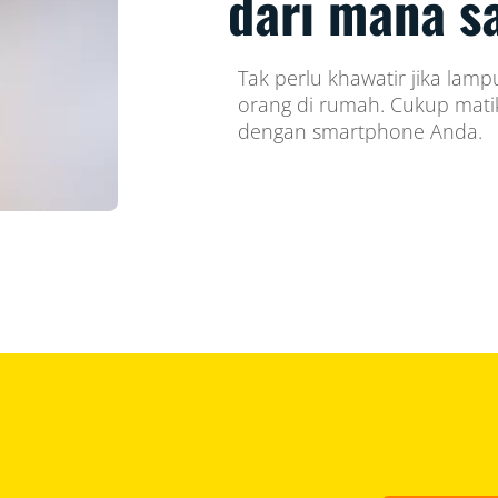
dari mana s
Tak perlu khawatir jika lamp
orang di rumah. Cukup mati
dengan smartphone Anda.