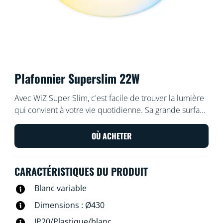
Plafonnier Superslim 22W
Avec WiZ Super Slim, c'est facile de trouver la lumière
qui convient à votre vie quotidienne. Sa grande surface
lumineuse circulaire inonde votre pièce d'une lumière
bleue froide qui favorise la vigilance et la
OÙ ACHETER
concentration, et s'atténue en une couleur douce et
chaude pour vous aider à vous détendre.
CARACTÉRISTIQUES DU PRODUIT
Blanc variable
Dimensions : Ø430
IP20/Plastique/blanc