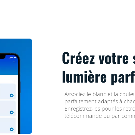
Créez votre 
lumière parf
Associez le blanc et la coul
parfaitement adaptés à cha
Enregistrez-les pour les retr
télécommande ou par comm