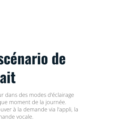
scénario de
ait
eur dans des modes d'éclairage
que moment de la journée.
ouver à la demande via l'appli, la
ande vocale.