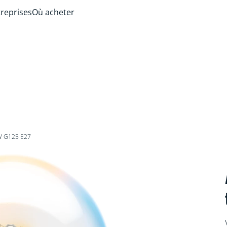
treprises
Où acheter
W G125 E27