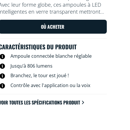
Avec leur forme globe, ces ampoules à LED
intelligentes en verre transparent mettront
un accent rétro dans vos équipements
décoratifs et tous les endroits où vous voulez
OÙ ACHETER
mettre une touche d’élégance. Faites votre
choix parmi des centaines de nuances de
CARACTÉRISTIQUES DU PRODUIT
lumière blanche froide et chaude. Vous
pouvez aussi les programmer afin qu’elles
Ampoule connectée blanche réglable
s’adaptent automatiquement à vos besoins
Jusqu’à 806 lumens
et à votre humeur. Et bien sûr, vous pouvez
les contrôler via votre réseau Wi-Fi et
Branchez, le tour est joué !
l’application WiZ, la télécommande WiZ
Contrôle avec l'application ou la voix
associée ou à la voix.
VOIR TOUTES LES SPÉCIFICATIONS PRODUIT