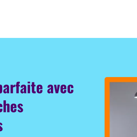
parfaite avec
ches
s