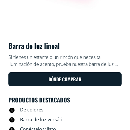
Barra de luz lineal
Si tienes un estante o un rincón que necesita
iluminación de acento, prueba nuestra barra de luz.
Esta barra delgada irradia muchos colores y es fácil de
colocar en espacios pequeños. Basta con inclinarla
DÓNDE COMPRAR
sobre uno de sus lados para ajustar el ángulo de la luz.
¿Prefieres una luz más larga? Conecta una segunda
PRODUCTOS DESTACADOS
barra para duplicar el efecto.
De colores
Barra de luz versátil
Conéctalo y listo