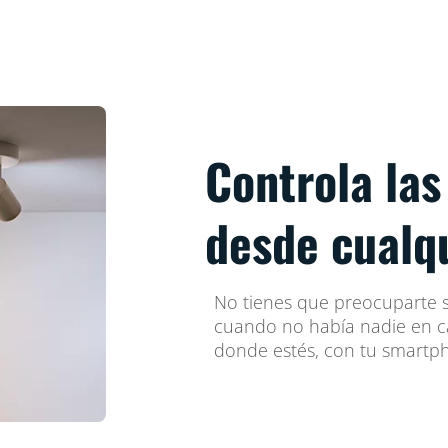
Controla las
desde cualq
No tienes que preocuparte s
cuando no había nadie en c
donde estés, con tu smartp