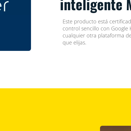
inteligente 
Este producto está certifica
control sencillo con Googl
cualquier otra plataforma d
que elijas.