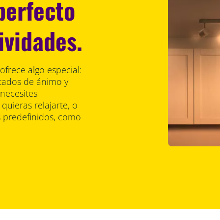
perfecto
ividades.
ofrece algo especial:
stados de ánimo y
 necesites
uieras relajarte, o
 predefinidos, como