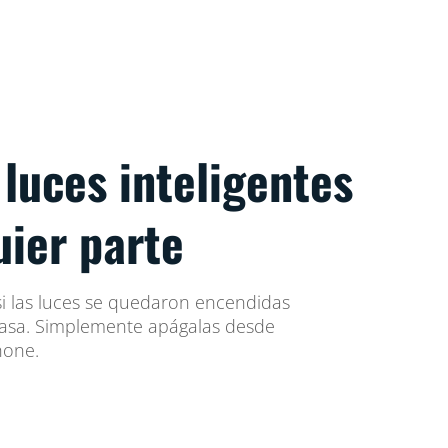
 luces inteligentes
uier parte
i las luces se quedaron encendidas
asa. Simplemente apágalas desde
hone.