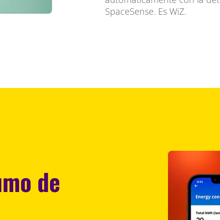
SpaceSense. Es WiZ.
umo de