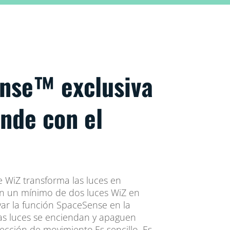
nse™ exclusiva
nde con el
 WiZ transforma las luces en
n un mínimo de dos luces WiZ en
var la función SpaceSense en la
las luces se enciendan y apaguen
cción de movimiento.Es sencillo. Es