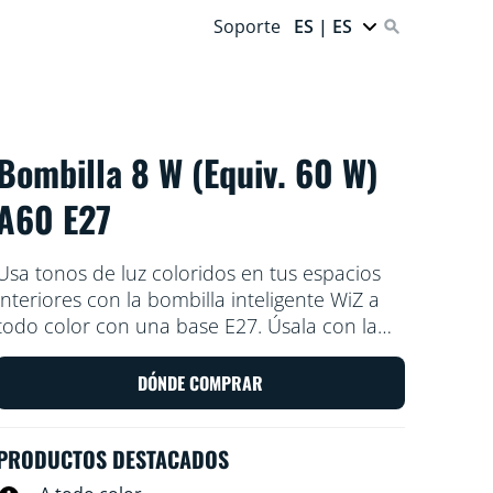
Soporte
ES | ES
Bombilla 8 W (Equiv. 60 W)
A60 E27
Usa tonos de luz coloridos en tus espacios
interiores con la bombilla inteligente WiZ a
todo color con una base E27. Úsala con la
aplicación WiZ o con tu propia voz para
reducir y aumentar el brillo o para usar
DÓNDE COMPRAR
modos de luz preestablecidos en los ajustes
de Wi-Fi.
PRODUCTOS DESTACADOS