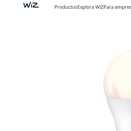
Productos
Explora WiZ
Para empre