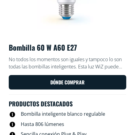
Bombilla 60 W A60 E27
No todos los momentos son iguales y tampoco lo son
todas las bombillas inteligentes. Esta luz WiZ puede
tener una forma básica de A60, pero te ofrece algo
realmente especial: luz LED regulable blanca para
DÓNDE COMPRAR
todas tus necesidades y estados de ánimo. Programa
una luz fría cuando tengas que concentrarte o bien una
PRODUCTOS DESTACADOS
luz cálida cuando quieras relajarte: lo que te venga
bien para vivir tu vida mejor y más agradable en casa.
Bombilla inteligente blanco regulable
Todo ello controlable mediante Wi-Fi a través de la
Hasta 806 lúmenes
aplicación WiZ, el mando a distancia WiZ o tu voz.
Sencilla conexión Plug & Play