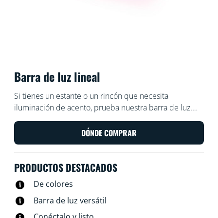
Barra de luz lineal
Si tienes un estante o un rincón que necesita
iluminación de acento, prueba nuestra barra de luz.
Esta barra delgada irradia muchos colores y es fácil de
colocar en espacios pequeños. Basta con inclinarla
DÓNDE COMPRAR
sobre uno de sus lados para ajustar el ángulo de la luz.
¿Prefieres una luz más larga? Conecta una segunda
PRODUCTOS DESTACADOS
barra para duplicar el efecto.
De colores
Barra de luz versátil
Conéctalo y listo