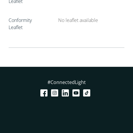
Leaflet
Conformity
No leaflet available
Leaflet
#ConnectedLight